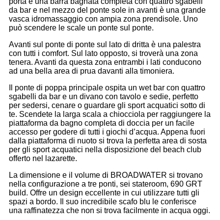
porta è una barra bagnata completa con quattro sgabelli
da bar e nel mezzo del ponte sole in avanti è una grande
vasca idromassaggio con ampia zona prendisole. Uno
può scendere le scale un ponte sul ponte.
Avanti sul ponte di ponte sul lato di dritta è una palestra
con tutti i comfort. Sul lato opposto, si troverà una zona
tenera. Avanti da questa zona entrambi i lati conducono
ad una bella area di prua davanti alla timoniera.
Il ponte di poppa principale ospita un wet bar con quattro
sgabelli da bar e un divano con tavolo e sedie, perfetto
per sedersi, cenare o guardare gli sport acquatici sotto di
te. Scendete la larga scala a chiocciola per raggiungere la
piattaforma da bagno completa di doccia per un facile
accesso per godere di tutti i giochi d’acqua. Appena fuori
dalla piattaforma di nuoto si trova la perfetta area di sosta
per gli sport acquatici nella disposizione del beach club
offerto nel lazarette.
La dimensione e il volume di BROADWATER si trovano
nella configurazione a tre ponti, sei stateroom, 690 GRT
build. Offre un design eccellente in cui utilizzare tutti gli
spazi a bordo. Il suo incredibile scafo blu le conferisce
una raffinatezza che non si trova facilmente in acqua oggi.