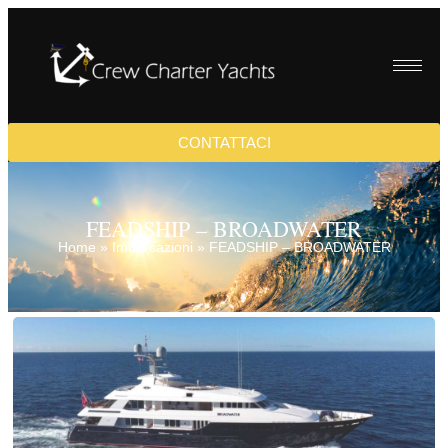
CONTATTACI
FEADSHIP – BROADWATER
Home
»
Imbarcazioni
»
FEADSHIP – BROADWATER