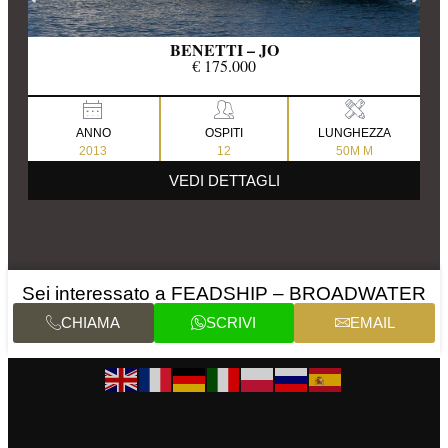
BENETTI – JO
€ 175.000
ANNO
OSPITI
LUNGHEZZA
2013
12
50M M
VEDI DETTAGLI
Sei interessato a FEADSHIP – BROADWATER
CHIAMA
SCRIVI
EMAIL