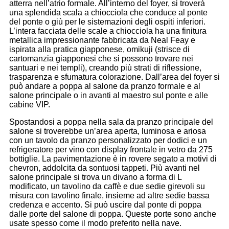
atterra nell’atrio formale. All’interno del foyer, si troverà
una splendida scala a chiocciola che conduce al ponte
del ponte o giù per le sistemazioni degli ospiti inferiori.
L’intera facciata delle scale a chiocciola ha una finitura
metallica impressionante fabbricata da Neal Feay e
ispirata alla pratica giapponese, omikuji (strisce di
cartomanzia giapponesi che si possono trovare nei
santuari e nei templi), creando più strati di riflessione,
trasparenza e sfumatura colorazione. Dall’area del foyer si
può andare a poppa al salone da pranzo formale e al
salone principale o in avanti al maestro sul ponte e alle
cabine VIP.
Spostandosi a poppa nella sala da pranzo principale del
salone si troverebbe un’area aperta, luminosa e ariosa
con un tavolo da pranzo personalizzato per dodici e un
refrigeratore per vino con display frontale in vetro da 275
bottiglie. La pavimentazione è in rovere segato a motivi di
chevron, addolcita da sontuosi tappeti. Più avanti nel
salone principale si trova un divano a forma di L
modificato, un tavolino da caffè e due sedie girevoli su
misura con tavolino finale, insieme ad altre sedie bassa
credenza e accento. Si può uscire dal ponte di poppa
dalle porte del salone di poppa. Queste porte sono anche
usate spesso come il modo preferito nella nave.