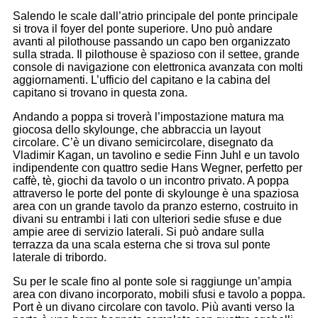
Salendo le scale dall’atrio principale del ponte principale
si trova il foyer del ponte superiore. Uno può andare
avanti al pilothouse passando un capo ben organizzato
sulla strada. Il pilothouse è spazioso con il settee, grande
console di navigazione con elettronica avanzata con molti
aggiornamenti. L’ufficio del capitano e la cabina del
capitano si trovano in questa zona.
Andando a poppa si troverà l’impostazione matura ma
giocosa dello skylounge, che abbraccia un layout
circolare. C’è un divano semicircolare, disegnato da
Vladimir Kagan, un tavolino e sedie Finn Juhl e un tavolo
indipendente con quattro sedie Hans Wegner, perfetto per
caffè, tè, giochi da tavolo o un incontro privato. A poppa
attraverso le porte del ponte di skylounge è una spaziosa
area con un grande tavolo da pranzo esterno, costruito in
divani su entrambi i lati con ulteriori sedie sfuse e due
ampie aree di servizio laterali. Si può andare sulla
terrazza da una scala esterna che si trova sul ponte
laterale di tribordo.
Su per le scale fino al ponte sole si raggiunge un’ampia
area con divano incorporato, mobili sfusi e tavolo a poppa.
Port è un divano circolare con tavolo. Più avanti verso la