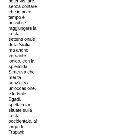
poter visitare,
senza contare
che in poco
tempo è
possibile
raggiungere la
costa
settentrionale
della Sicilia,
ma anche il
versante
ionico, con la
splendida
Siracusa che
merita
senz’altro
un’occasione,
e le Isole
Egadi,
spettacolari,
situate sulla
costa
occidentale, al
largo di
Trapani;