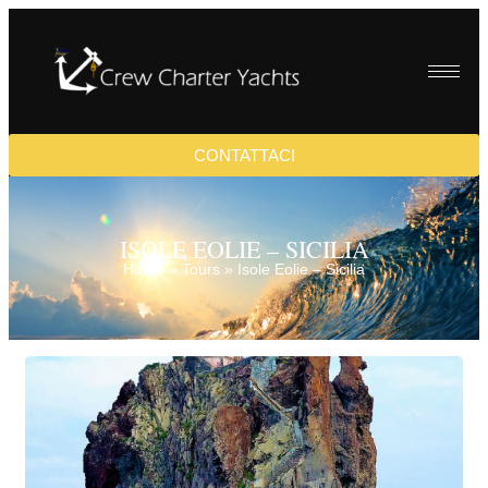
CONTATTACI
ISOLE EOLIE – SICILIA
Home
»
Tours
»
Isole Eolie – Sicilia