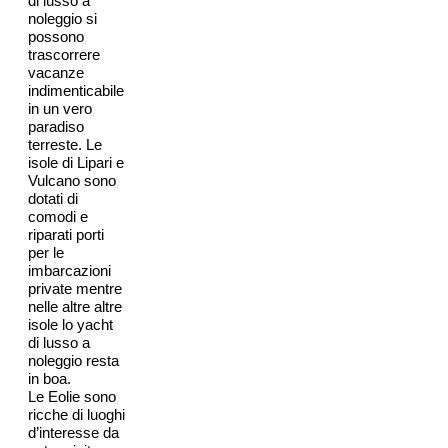
di lusso a
noleggio si
possono
trascorrere
vacanze
indimenticabile
in un vero
paradiso
terreste. Le
isole di Lipari e
Vulcano sono
dotati di
comodi e
riparati porti
per le
imbarcazioni
private mentre
nelle altre altre
isole lo yacht
di lusso a
noleggio resta
in boa.
Le Eolie sono
ricche di luoghi
d’interesse da