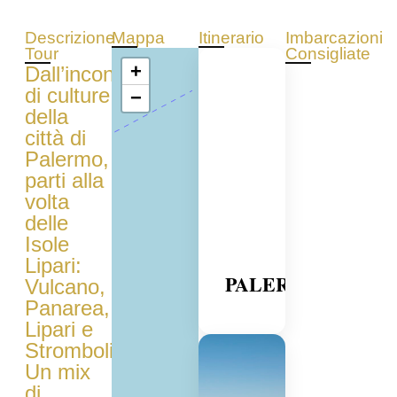
Descrizione
Mappa
Itinerario
Imbarcazioni
Tour
Consigliate
+
Dall’incontro
di culture
−
della
città di
Palermo,
parti alla
volta
delle
Isole
Lipari:
PALERMO
Vulcano,
Panarea,
Lipari e
Stromboli.
Un mix
di