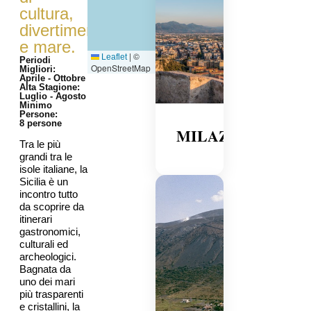
cultura,
divertimento
e mare.
|
©
Leaflet
Periodi
OpenStreetMap
Migliori:
Aprile - Ottobre
Alta Stagione:
Luglio - Agosto
Minimo
Persone:
8 persone
MILAZZO
Tra le più
grandi tra le
isole italiane, la
Sicilia è un
incontro tutto
da scoprire da
itinerari
gastronomici,
culturali ed
archeologici.
Bagnata da
uno dei mari
più trasparenti
e cristallini, la