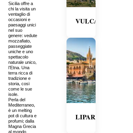
Sicilia offre a
chi la visita un
ventaglio di
VULCANO
occasioni e
paesaggi unici
nel suo
genere: vedute
mozzafiato,
passeggiate
uniche e uno
spettacolo
naturale unico,
l’Etna. Una
terra ricca di
tradizione e
storia, così
come le sue
isole.
Perla del
Mediterraneo,
è un melting
LIPARI
pot di cultura e
profumi; dalla
Magna Grecia
al mondo