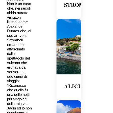
STROMBOLI
Non è un caso
che, nei secoli,
abbia attratto
visitatori
illustri, come
Alexander
Dumas che, al
suo arrivo a
Stromboli
rimase così
affascinato
dallo
spettacolo del
vulcano che
eruttava da
scrivere nel
suo diario di
viaggio:
ALICUDI
“Riconosco
che quella fu
una delle notti
più singolari
della mia vita:
Jadin ed io non
riuscivamo a