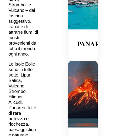
Stromboli e
Vulcano – dal
fascino
suggestivo,
capace di
attrarre fiumi di
turisti
PANAREA
provenienti da
tutto il mondo
ogni anno.
Le Isole Eolie
sono in tutto
sette, Lipari,
Salina,
Vulcano,
Stromboli,
Filicudi,
Alicudi,
Panarea, tutte
di rara
bellezza e
ricchezza,
paesaggistica
e naturale.