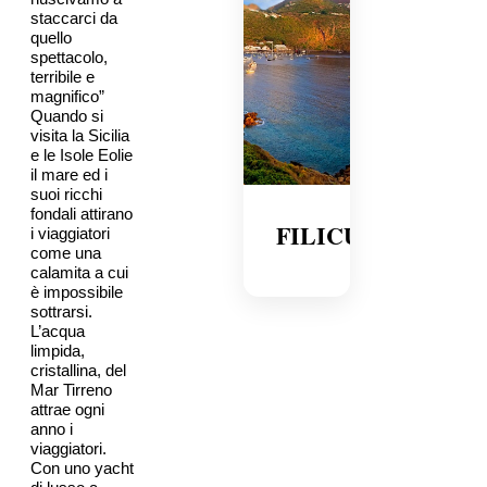
staccarci da
quello
spettacolo,
terribile e
magnifico”
Quando si
visita la Sicilia
e le Isole Eolie
il mare ed i
suoi ricchi
fondali attirano
FILICUDI
i viaggiatori
come una
calamita a cui
è impossibile
sottrarsi.
L’acqua
limpida,
cristallina, del
Mar Tirreno
attrae ogni
anno i
viaggiatori.
Con uno yacht