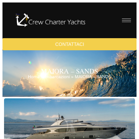
CONTATTACI
MAIORA – SANDS
Home
»
Imbarcazioni
»
MAIORA – SANDS