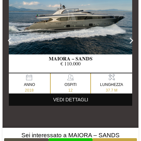
MAIORA – SANDS
€ 110.000
ANNO
OSPITI
LUNGHEZZA
2018
12
37.7 M
VEDI DETTAGLI
Sei interessato a MAIORA – SANDS