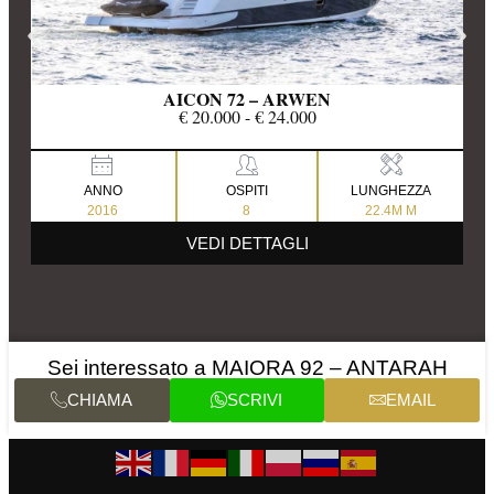
AICON 72 – ARWEN
€ 20.000 - € 24.000
ANNO
OSPITI
LUNGHEZZA
2016
8
22.4M M
VEDI DETTAGLI
Sei interessato a MAIORA 92 – ANTARAH
CHIAMA
SCRIVI
EMAIL