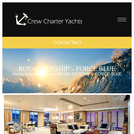
CONTATTACI
ROYAL DENSHIP – FORCE BLUE
Home
»
Imbarcazioni
»
ROYAL DENSHIP – FORCE BLUE