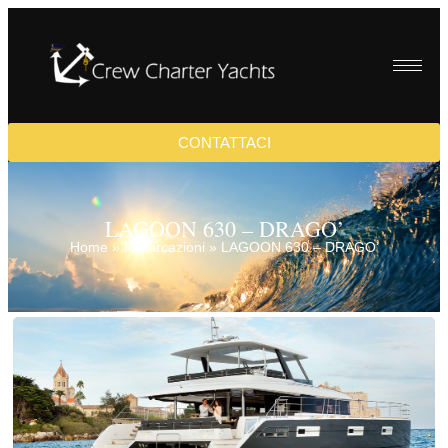
CONTATTACI
LAGOON 630 – DRAGO’
Home
»
Imbarcazioni
»
LAGOON 630 – DRAGO’