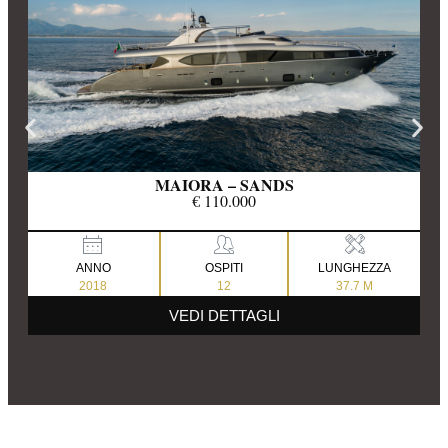
MAIORA – SANDS
€ 110.000
ANNO
OSPITI
LUNGHEZZA
2018
12
37.7 M
VEDI DETTAGLI